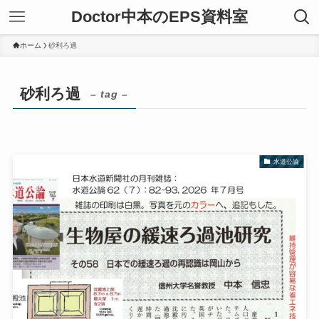
Doctor中本のEPS資料室
ホーム
砂利ろ過
砂利ろ過
– tag –
水道公論