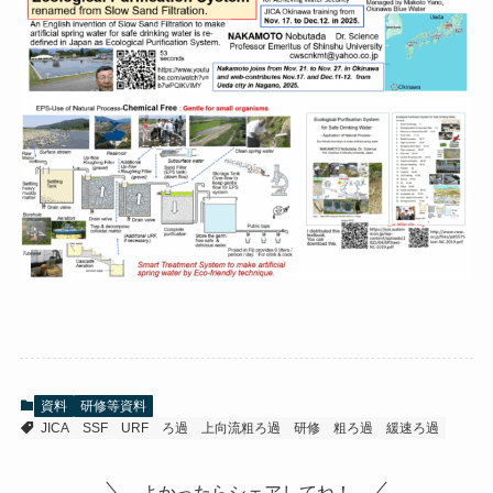
資料
研修等資料
JICA
SSF
URF
ろ過
上向流粗ろ過
研修
粗ろ過
緩速ろ過
よかったらシェアしてね！