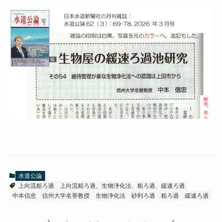
水道公論
上向流粗ろ過
上向流粗ろ過、生物浄化法、粗ろ過、緩速ろ過
中本信忠
信州大学名誉教授
生物浄化法
砂利ろ過
粗ろ過
緩速ろ過