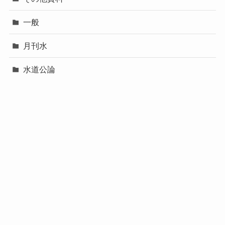
一般
月刊水
水道公論
研修等資料
資料
ホーム
プライバシーポリシー
お問い合わせ
©
Doctor中本のEPS資料室.