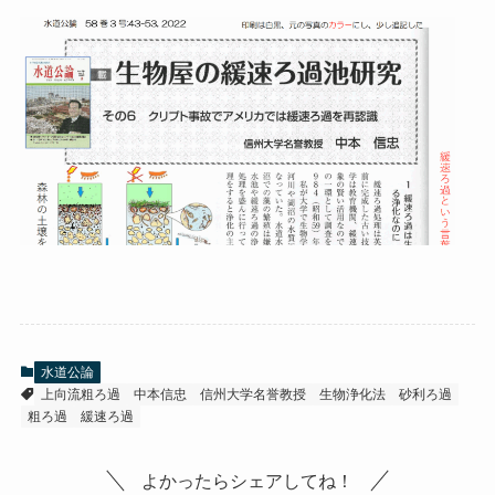
水道公論
上向流粗ろ過
中本信忠
信州大学名誉教授
生物浄化法
砂利ろ過
粗ろ過
緩速ろ過
よかったらシェアしてね！