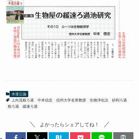
水道公論
上向流粗ろ過
中本信忠
信州大学名誉教授
生物浄化法
砂利ろ過
粗ろ過
緩速ろ過
よかったらシェアしてね！