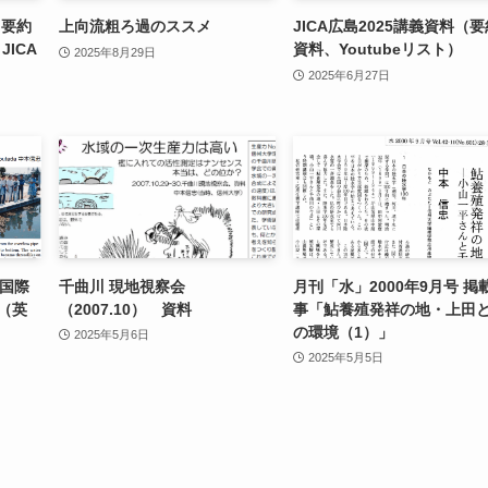
（要約
上向流粗ろ過のススメ
JICA広島2025講義資料（要
JICA
資料、Youtubeリスト）
2025年8月29日
2025年6月27日
）国際
千曲川 現地視察会
月刊「水」2000年9月号 掲
（英
（2007.10） 資料
事「鮎養殖発祥の地・上田
の環境（1）」
2025年5月6日
2025年5月5日