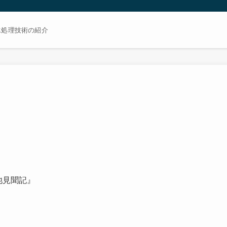
水処理技術の紹介
池見聞記』