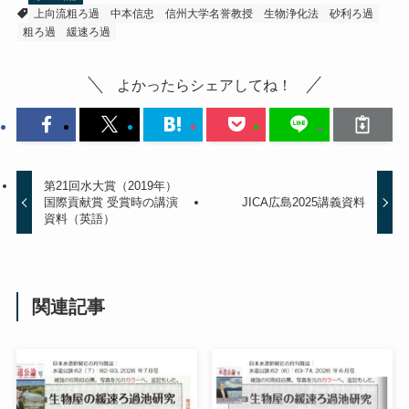
上向流粗ろ過
中本信忠
信州大学名誉教授
生物浄化法
砂利ろ過
粗ろ過
緩速ろ過
よかったらシェアしてね！
第21回水大賞（2019年）
国際貢献賞 受賞時の講演
JICA広島2025講義資料
資料（英語）
関連記事